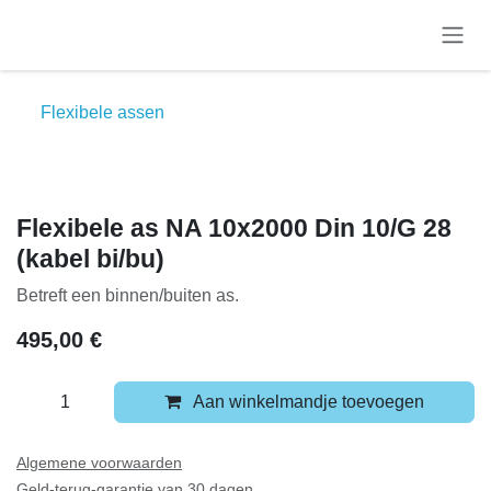
Overslaan naar inhoud
Flexibele assen
Flexibele as NA 10x2000 Din 10/G
28 (kabel bi/bu)
Betreft een binnen/buiten as.
495,00
€
Aan winkelmandje toevoegen
Algemene voorwaarden
Geld-terug-garantie van 30 dagen